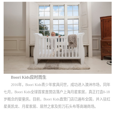
Boori Kids应时而生
2016年，Boori Kids青少年家具问世，成功进入澳洲市场，同年
七月，Boori Kids全球首家直营店落户上海月星家居，真正打造0-18
岁概念的婴童房。目前，Boori Kids直营门店已遍布全国，并入驻红
星美凯龙、月星家居、居然之家及剪刀石头布等高端商场。